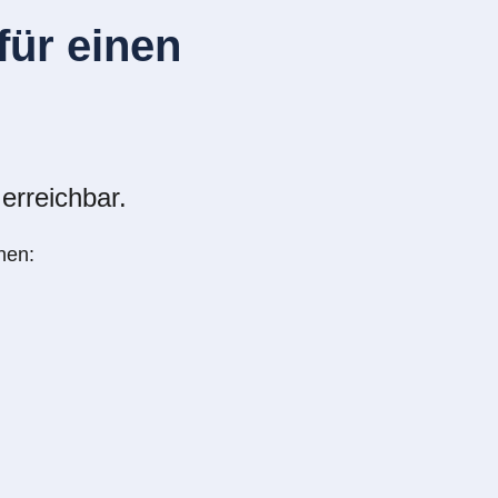
ür einen
erreichbar.
nen: