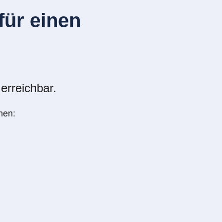
ür einen
erreichbar.
nen: