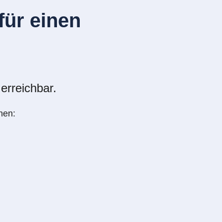
ür einen
erreichbar.
nen: